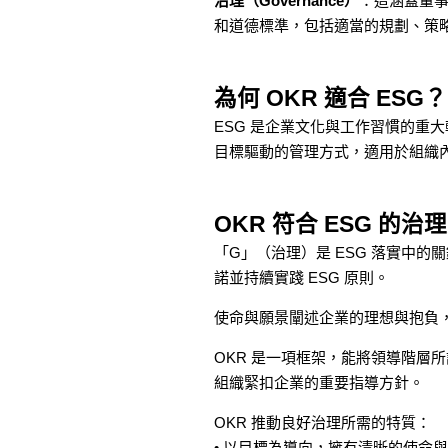
治理（Governance）
：這涵蓋董事
和道德標準，包括適當的規劃、策
為何 OKR 適合 ESG？
ESG 是企業文化與工作習慣的重大
目標驅動的管理方式，適用於組織
OKR 符合 ESG 的治
「G」（治理）是 ESG 落實中的
諾並持續實踐 ESG 原則。
使命與願景闡述企業的理想與抱負
OKR 是一項框架，能將領導階層
組織緊扣企業的重要指導方針。
OKR 推動良好治理所需的特質：
• 以目標為導向，擁有清晰的使命