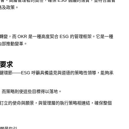
會、高層管理者的責任，確保 ESG 倡議的落實，並符合監管
略及政策。
轉變，而 OKR 是一種高度契合 ESG 的管理框架。它是一種
內部推動變革。
理要求
關鍵環節——ESG 呼籲具備遠見與道德的策略性領導，能夠承
，而策略則使這些目標得以落地。
所訂立的使命與願景，與管理層的執行策略相連結，確保整個
與願景指引