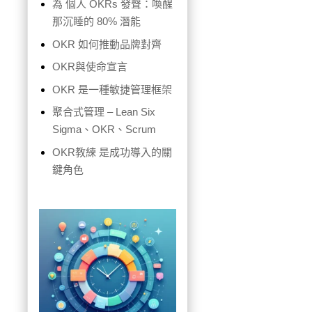
為 個人 OKRs 發聲：喚醒
那沉睡的 80% 潛能
OKR 如何推動品牌對齊
OKR與使命宣言
OKR 是一種敏捷管理框架
聚合式管理 – Lean Six
Sigma、OKR、Scrum
OKR教練 是成功導入的關
鍵角色