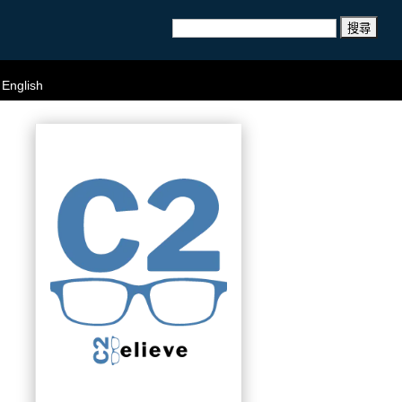
搜
尋
關
English
鍵
字: