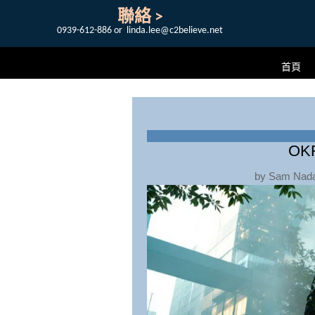
聯絡 >
0939-612-886 or linda.lee@c2believe.net
首頁
OK
by
Sam Nad