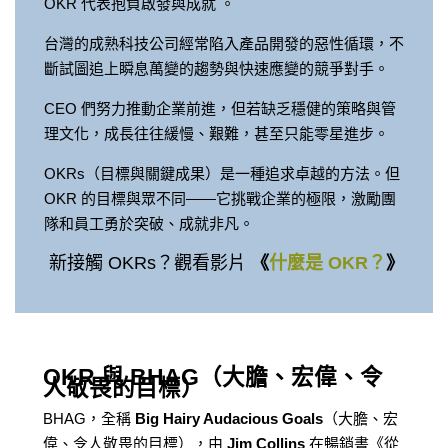
OKR 代表抱負啟發與成就 。
台灣的成熟科技公司經常陷入產品開發的惡性循環，不
斷試圖追上瞬息萬變的趨勢與快速應變的競爭對手。
CEO 們努力推動企業前進，但若缺乏穩健的策略與管
理文化，成長往往緩慢、艱難，甚至只能零星進步。
OKRs（目標與關鍵成果）是一種追求卓越的方法。但
OKR 的目標與眾不同——它挑戰企業的極限，激勵團
隊和員工勇於突破、成就非凡。
新接觸 OKRs？觀看影片
《
什麼是 OKR？
》
OKR 與 BHAG（大膽、宏偉、令
人敬畏的目標）
BHAG，全稱
Big Hairy Audacious Goals
（大膽、宏
偉、令人敬畏的目標），由
Jim Collins
在暢銷書《從