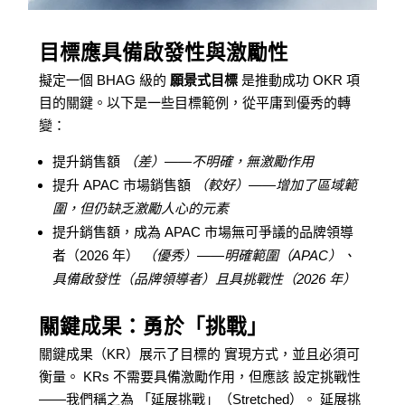
目標應具備啟發性與激勵性
擬定一個 BHAG 級的
願景式目標
是推動成功 OKR 項
目的關鍵。以下是一些目標範例，從平庸到優秀的轉
變：
提升銷售額
（差）——不明確，無激勵作用
提升 APAC 市場銷售額
（較好）——增加了區域範
圍，但仍缺乏激勵人心的元素
提升銷售額，成為 APAC 市場無可爭議的品牌領導
者（2026 年）
（優秀）——明確範圍（APAC）、
具備啟發性（品牌領導者）且具挑戰性（2026 年）
關鍵成果：勇於「挑戰」
關鍵成果（KR）展示了目標的 實現方式，並且必須可
衡量。 KRs 不需要具備激勵作用，但應該 設定挑戰性
——我們稱之為 「延展挑戰」（Stretched）。 延展挑